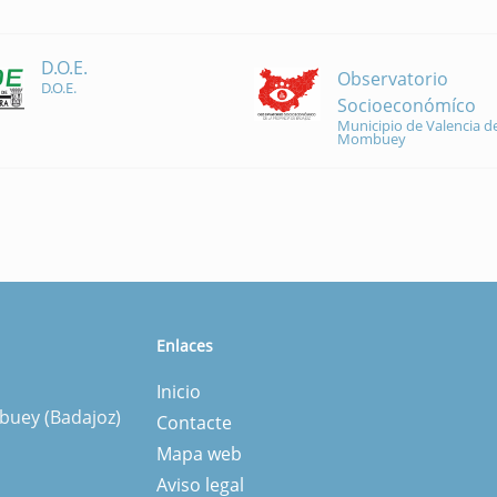
D.O.E.
Observatorio
D.O.E.
Socioeconómíco
Municipio de Valencia de
Mombuey
Enlaces
Inicio
mbuey (Badajoz)
Contacte
Mapa web
Aviso legal