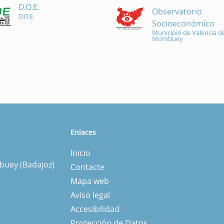
D.O.E.
Observatorio
D.O.E.
Socioeconómíco
Municipio de Valencia de
Mombuey
Enlaces
Inicio
mbuey (Badajoz)
Contacte
Mapa web
Aviso legal
Accesibilidad
Protección de Datos