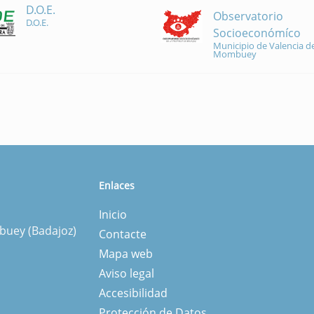
D.O.E.
Observatorio
D.O.E.
Socioeconómíco
Municipio de Valencia de
Mombuey
Enlaces
Inicio
mbuey (Badajoz)
Contacte
Mapa web
Aviso legal
Accesibilidad
Protección de Datos