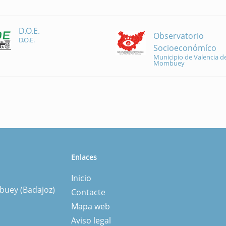
D.O.E.
Observatorio
D.O.E.
Socioeconómíco
Municipio de Valencia de
Mombuey
Enlaces
Inicio
mbuey (Badajoz)
Contacte
Mapa web
Aviso legal