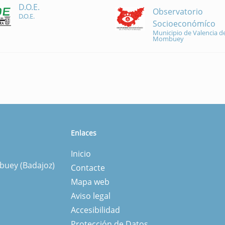
D.O.E.
Observatorio
D.O.E.
Socioeconómíco
Municipio de Valencia de
Mombuey
Enlaces
Inicio
mbuey (Badajoz)
Contacte
Mapa web
Aviso legal
Accesibilidad
Protección de Datos