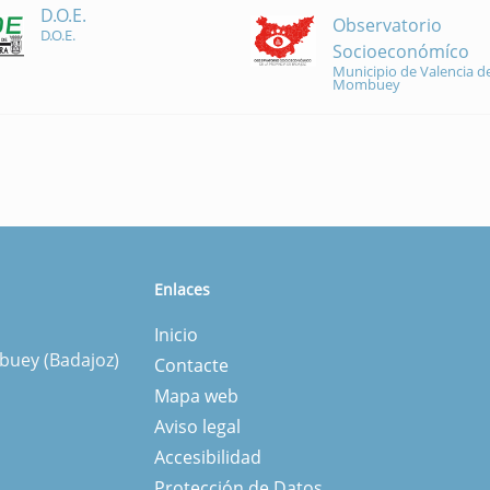
D.O.E.
Observatorio
D.O.E.
Socioeconómíco
Municipio de Valencia de
Mombuey
Enlaces
Inicio
mbuey (Badajoz)
Contacte
Mapa web
Aviso legal
Accesibilidad
Protección de Datos