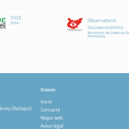
D.O.E.
Observatorio
D.O.E.
Socioeconómíco
Municipio de Valencia de
Mombuey
Enlaces
Inicio
mbuey (Badajoz)
Contacte
Mapa web
Aviso legal