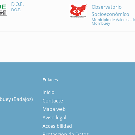
D.O.E.
Observatorio
D.O.E.
Socioeconómíco
Municipio de Valencia de
Mombuey
Enlaces
Inicio
mbuey (Badajoz)
Contacte
Mapa web
Aviso legal
Accesibilidad
Protección de Datos