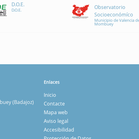
D.O.E.
Observatorio
D.O.E.
Socioeconómíco
Municipio de Valencia de
Mombuey
Enlaces
Inicio
mbuey (Badajoz)
Contacte
Mapa web
Aviso legal
Accesibilidad
Protección de Datos