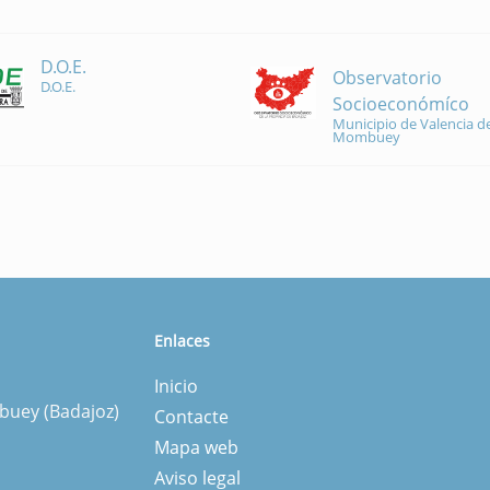
D.O.E.
Observatorio
D.O.E.
Socioeconómíco
Municipio de Valencia de
Mombuey
Enlaces
Inicio
mbuey (Badajoz)
Contacte
Mapa web
Aviso legal