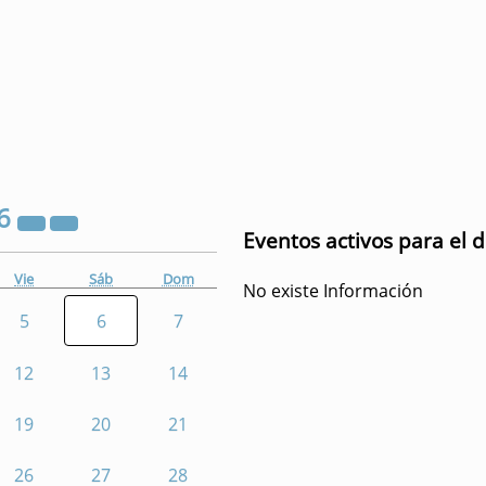
6
Eventos activos para el d
Vie
Sáb
Dom
No existe Información
5
6
7
12
13
14
19
20
21
26
27
28