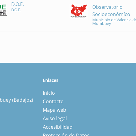
D.O.E.
Observatorio
D.O.E.
Socioeconómíco
Municipio de Valencia de
Mombuey
Enlaces
Inicio
mbuey (Badajoz)
Contacte
Mapa web
Aviso legal
Accesibilidad
Protección de Datos