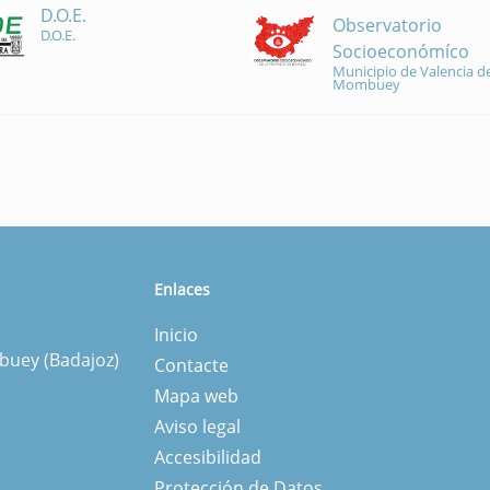
D.O.E.
Observatorio
D.O.E.
Socioeconómíco
Municipio de Valencia de
Mombuey
Enlaces
Inicio
mbuey (Badajoz)
Contacte
Mapa web
Aviso legal
Accesibilidad
Protección de Datos