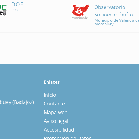
D.O.E.
Observatorio
D.O.E.
Socioeconómíco
Municipio de Valencia de
Mombuey
Enlaces
Inicio
mbuey (Badajoz)
Contacte
Mapa web
Aviso legal
Accesibilidad
Protección de Datos