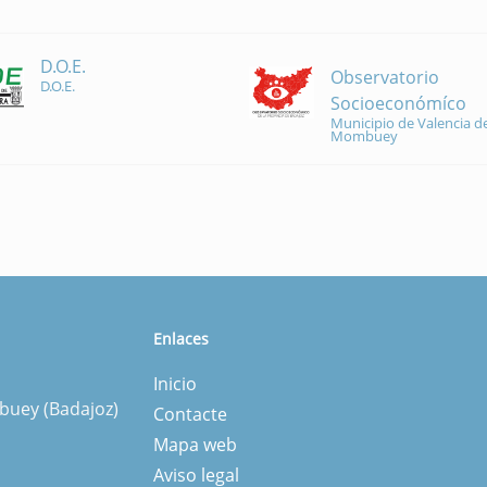
D.O.E.
Observatorio
D.O.E.
Socioeconómíco
Municipio de Valencia de
Mombuey
Enlaces
Inicio
mbuey (Badajoz)
Contacte
Mapa web
Aviso legal