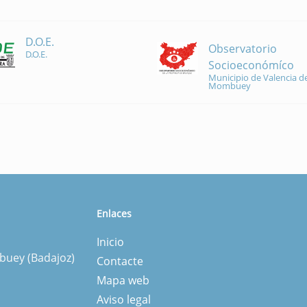
D.O.E.
Observatorio
D.O.E.
Socioeconómíco
Municipio de Valencia de
Mombuey
Enlaces
Inicio
mbuey (Badajoz)
Contacte
Mapa web
Aviso legal