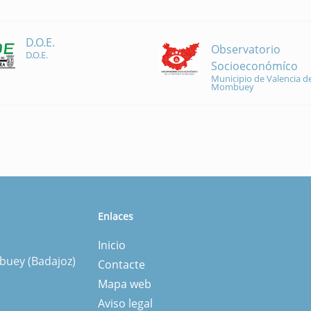
D.O.E.
Observatorio
D.O.E.
Socioeconómíco
Municipio de Valencia de
Mombuey
Enlaces
Inicio
mbuey (Badajoz)
Contacte
Mapa web
Aviso legal