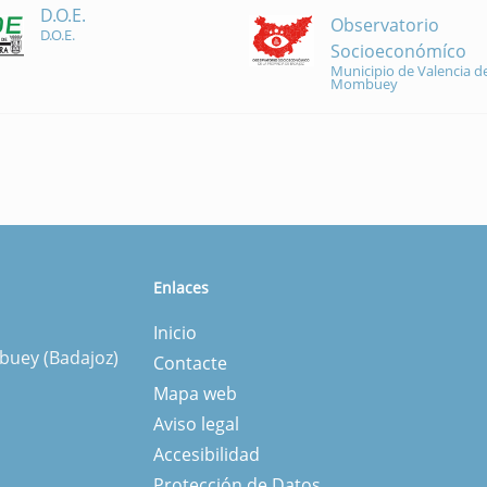
D.O.E.
Observatorio
D.O.E.
Socioeconómíco
Municipio de Valencia de
Mombuey
Enlaces
Inicio
mbuey (Badajoz)
Contacte
Mapa web
Aviso legal
Accesibilidad
Protección de Datos