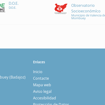
D.O.E.
Observatorio
D.O.E.
Socioeconómíco
Municipio de Valencia de
Mombuey
Enlaces
Inicio
mbuey (Badajoz)
Contacte
Mapa web
Aviso legal
Accesibilidad
Protección de Datos