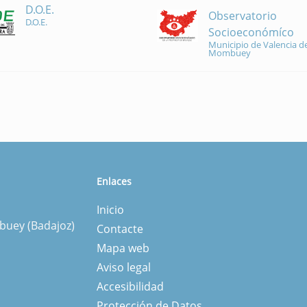
D.O.E.
Observatorio
D.O.E.
Socioeconómíco
Municipio de Valencia de
Mombuey
Enlaces
Inicio
mbuey (Badajoz)
Contacte
Mapa web
Aviso legal
Accesibilidad
Protección de Datos