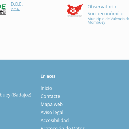
D.O.E.
Observatorio
D.O.E.
Socioeconómíco
Municipio de Valencia de
Mombuey
Enlaces
Inicio
mbuey (Badajoz)
Contacte
Mapa web
Aviso legal
Accesibilidad
Protección de Datos