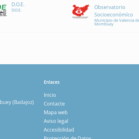
D.O.E.
Observatorio
D.O.E.
Socioeconómíco
Municipio de Valencia de
Mombuey
Enlaces
Inicio
mbuey (Badajoz)
Contacte
Mapa web
Aviso legal
Accesibilidad
Protección de Datos