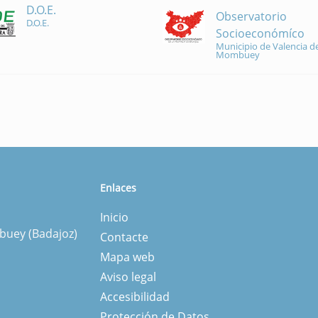
D.O.E.
Observatorio
D.O.E.
Socioeconómíco
Municipio de Valencia de
Mombuey
Enlaces
Inicio
mbuey (Badajoz)
Contacte
Mapa web
Aviso legal
Accesibilidad
Protección de Datos