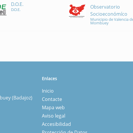
D.O.E.
Observatorio
D.O.E.
Socioeconómíco
Municipio de Valencia de
Mombuey
Enlaces
Inicio
mbuey (Badajoz)
Contacte
Mapa web
Aviso legal
Accesibilidad
Protección de Datos