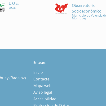
D.O.E.
Observatorio
D.O.E.
Socioeconómíco
Municipio de Valencia de
Mombuey
Enlaces
Inicio
mbuey (Badajoz)
Contacte
Mapa web
Aviso legal
Accesibilidad
Protección de Datos