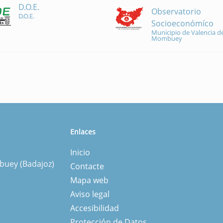
D.O.E.
Observatorio
D.O.E.
Socioeconómíco
Municipio de Valencia de
Mombuey
Enlaces
Inicio
mbuey (Badajoz)
Contacte
Mapa web
Aviso legal
Accesibilidad
Protección de Datos