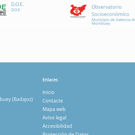
D.O.E.
Observatorio
D.O.E.
Socioeconómíco
Municipio de Valencia de
Mombuey
Enlaces
Inicio
mbuey (Badajoz)
Contacte
Mapa web
Aviso legal
Accesibilidad
Protección de Datos