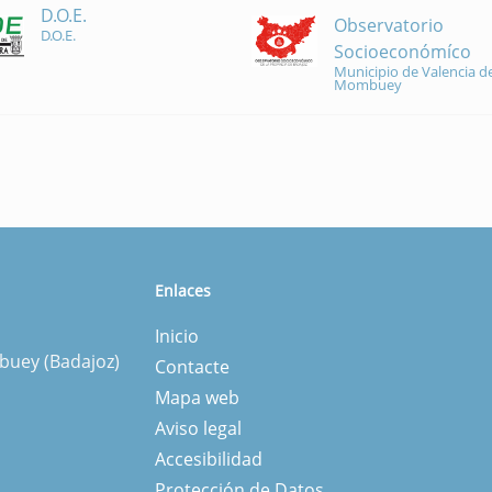
D.O.E.
Observatorio
D.O.E.
Socioeconómíco
Municipio de Valencia de
Mombuey
Enlaces
Inicio
mbuey (Badajoz)
Contacte
Mapa web
Aviso legal
Accesibilidad
Protección de Datos