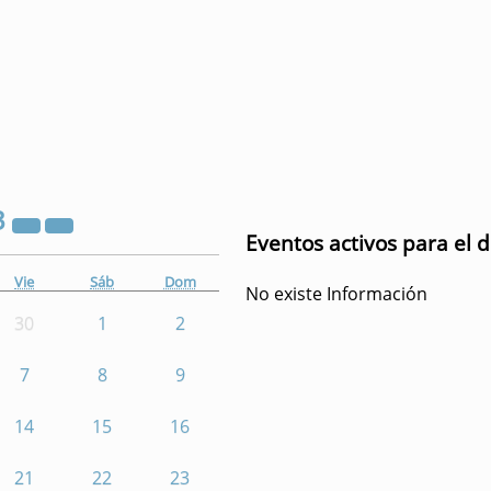
3
Eventos activos para el d
Vie
Sáb
Dom
No existe Información
30
1
2
7
8
9
14
15
16
21
22
23