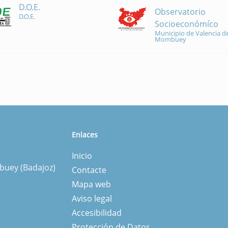
D.O.E.
Observatorio
D.O.E.
Socioeconómíco
Municipio de Valencia de
Mombuey
Enlaces
Inicio
mbuey (Badajoz)
Contacte
Mapa web
Aviso legal
Accesibilidad
Protección de Datos