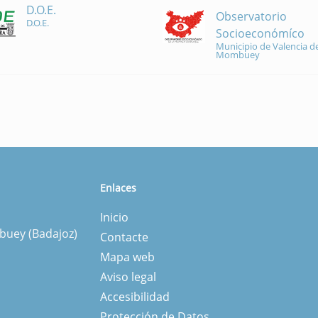
D.O.E.
Observatorio
D.O.E.
Socioeconómíco
Municipio de Valencia de
Mombuey
Enlaces
Inicio
mbuey (Badajoz)
Contacte
Mapa web
Aviso legal
Accesibilidad
Protección de Datos