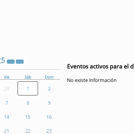
25
Eventos activos para el 
Vie
Sáb
Dom
No existe Información
28
1
2
7
8
9
14
15
16
21
22
23