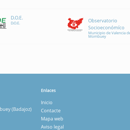
D.O.E.
Observatorio
D.O.E.
Socioeconómíco
Municipio de Valencia de
Mombuey
Enlaces
Inicio
mbuey (Badajoz)
Contacte
Mapa web
Aviso legal