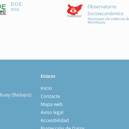
D.O.E.
Observatorio
D.O.E.
Socioeconómíco
Municipio de Valencia de
Mombuey
Enlaces
Inicio
mbuey (Badajoz)
Contacte
Mapa web
Aviso legal
Accesibilidad
Protección de Datos