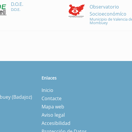
D.O.E.
Observatorio
D.O.E.
Socioeconómíco
Municipio de Valencia de
Mombuey
Enlaces
Inicio
mbuey (Badajoz)
Contacte
Mapa web
Aviso legal
Accesibilidad
Protección de Datos