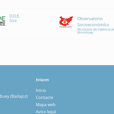
D.O.E.
Observatorio
D.O.E.
Socioeconómíco
Municipio de Valencia de
Mombuey
Enlaces
Inicio
mbuey (Badajoz)
Contacte
Mapa web
Aviso legal