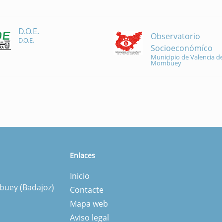
D.O.E.
Observatorio
D.O.E.
Socioeconómíco
Municipio de Valencia de
Mombuey
Enlaces
Inicio
mbuey (Badajoz)
Contacte
Mapa web
Aviso legal