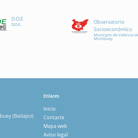
D.O.E.
Observatorio
D.O.E.
Socioeconómíco
Municipio de Valencia de
Mombuey
Enlaces
Inicio
mbuey (Badajoz)
Contacte
Mapa web
Aviso legal