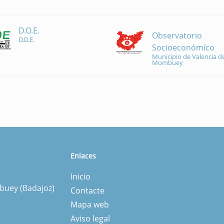
D.O.E.
Observatorio
D.O.E.
Socioeconómíco
Municipio de Valencia de
Mombuey
Enlaces
Inicio
mbuey (Badajoz)
Contacte
Mapa web
Aviso legal